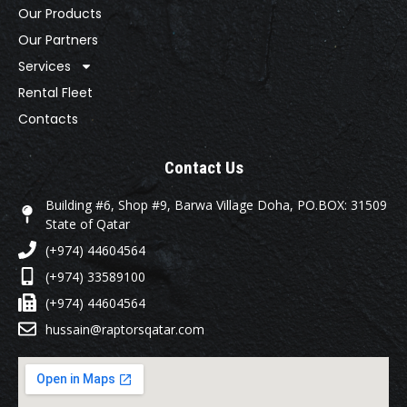
Our Products
Our Partners
Services
Rental Fleet
Contacts
Contact Us
Building #6, Shop #9, Barwa Village Doha, PO.BOX: 31509
State of Qatar
(+974) 44604564
(+974) 33589100
(+974) 44604564
hussain@raptorsqatar.com