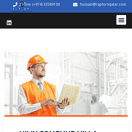
Phone: (+974) 33589100
hussain@raptorsqatar.com