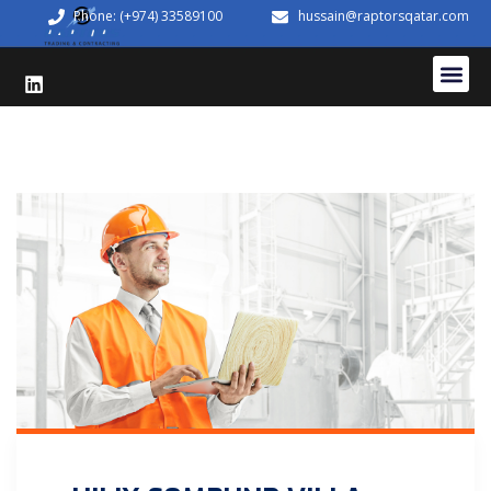
Phone: (+974) 33589100
hussain@raptorsqatar.com