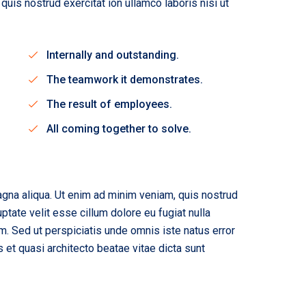
uis nostrud exercitat ion ullamco laboris nisi ut
Internally and outstanding.
The teamwork it demonstrates.
The result of employees.
All coming together to solve.
agna aliqua. Ut enim ad minim veniam, quis nostrud
ptate velit esse cillum dolore eu fugiat nulla
rum. Sed ut perspiciatis unde omnis iste natus error
et quasi architecto beatae vitae dicta sunt