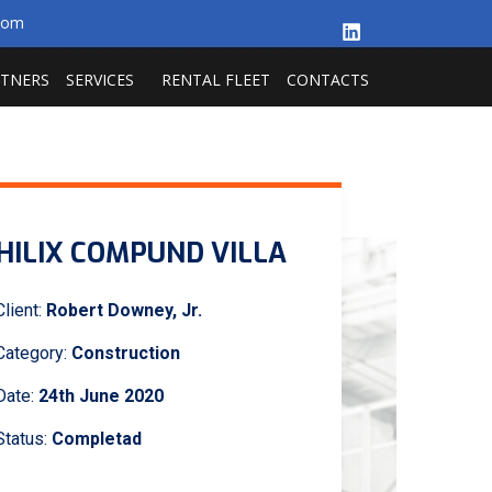
.com
RTNERS
SERVICES
RENTAL FLEET
CONTACTS
HILIX COMPUND VILLA
Client:
Robert Downey, Jr.
Category:
Construction
Date:
24th June 2020
Status:
Completad