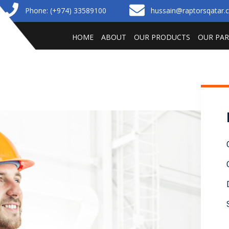
Phone: (+974) 33589100
hussain@raptorsqatar
HOME
ABOUT
OUR PRODUCTS
OUR PA